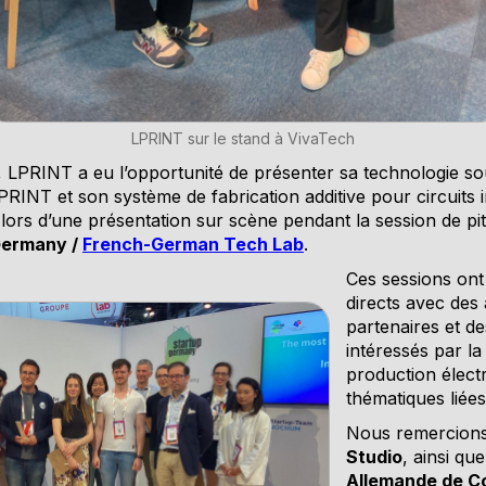
LPRINT sur le stand à VivaTech
 LPRINT a eu l’opportunité de présenter sa technologie so
PRINT et son système de fabrication additive pour circuits 
 lors d’une présentation sur scène pendant la session de pi
Germany /
French-German Tech Lab
.
Ces sessions on
directs avec des 
partenaires et de
intéressés par la
production électr
thématiques liées
Nous remercion
Studio
, ainsi qu
Allemande de C