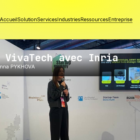
Accueil
Solution
Services
Industries
Ressources
Entreprise
 VivaTech avec Inria
Inna PYKHOVA